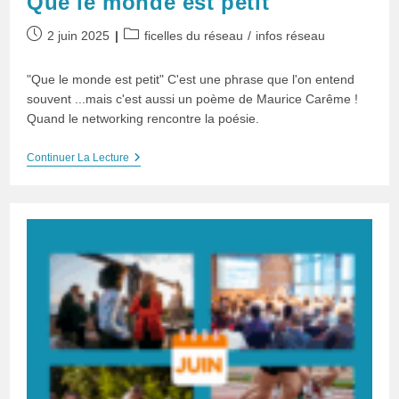
Que le monde est petit
Publication
Post
2 juin 2025
ficelles du réseau
/
infos réseau
publiée :
category:
"Que le monde est petit" C'est une phrase que l'on entend
souvent ...mais c'est aussi un poème de Maurice Carême !
Quand le networking rencontre la poésie.
Que
Continuer La Lecture
Le
Monde
Est
Petit