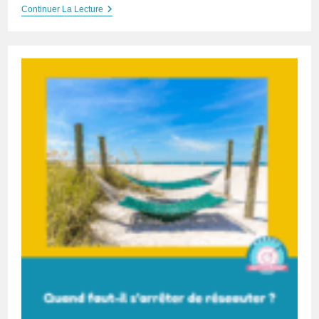
Est-
Continuer La Lecture
Ce
Que
Le
Networking
Est
Une
Activité
Saisonnière
?