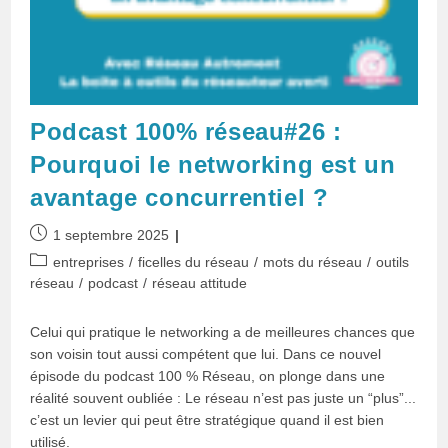
Podcast 100% réseau#26 :
Pourquoi le networking est un
avantage concurrentiel ?
Publication
1 septembre 2025
publiée :
Post
entreprises
/
ficelles du réseau
/
mots du réseau
/
outils
category:
réseau
/
podcast
/
réseau attitude
Celui qui pratique le networking a de meilleures chances que
son voisin tout aussi compétent que lui. Dans ce nouvel
épisode du podcast 100 % Réseau, on plonge dans une
réalité souvent oubliée : Le réseau n’est pas juste un “plus”...
c’est un levier qui peut être stratégique quand il est bien
utilisé.