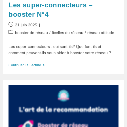
Les super-connecteurs –
booster N°4
Publication
21 juin 2025
publiée :
Post
booster de réseau
/
ficelles du réseau
/
réseau attitude
category:
Les super-connecteurs : qui sont-ils? Que font-ils et
comment peuvent-ils vous aider à booster votre réseau ?
Les
Continuer La Lecture
Super-
Connecteurs
–
Booster
N°4