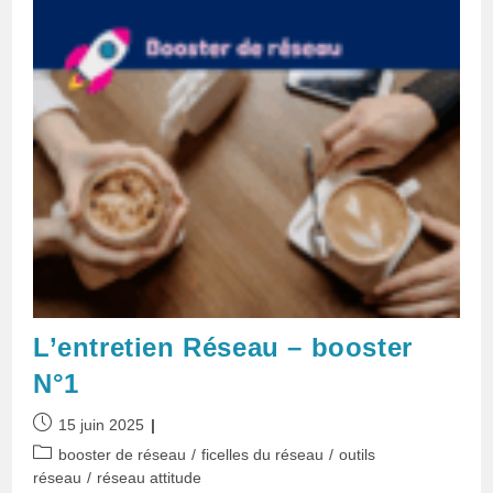
L’entretien Réseau – booster
N°1
Publication
15 juin 2025
publiée :
Post
booster de réseau
/
ficelles du réseau
/
outils
category:
réseau
/
réseau attitude