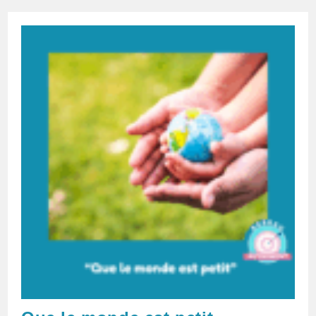
:
Les
3
Secrets
Des
Réseauteurs
Avertis