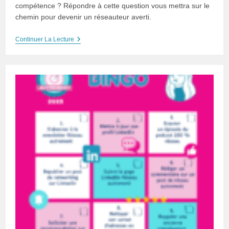
compétence ? Répondre à cette question vous mettra sur le
chemin pour devenir un réseauteur averti.
Podcast
Continuer La Lecture
100%
Réseau#24
:
Faire
Du
Réseau
–
Ce
N’est
Pas
Naturel