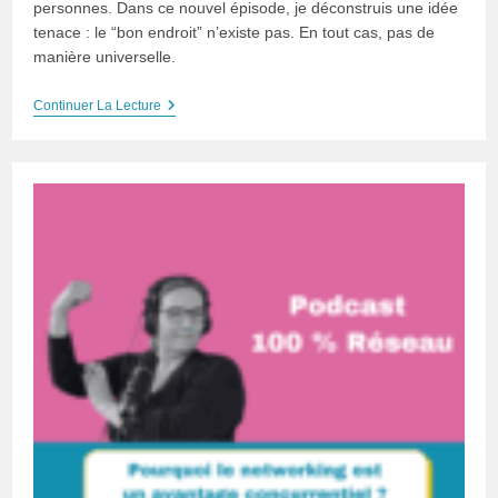
personnes. Dans ce nouvel épisode, je déconstruis une idée
tenace : le “bon endroit” n’existe pas. En tout cas, pas de
manière universelle.
Podcast
Continuer La Lecture
100%
Réseau#27
:
Quel
Est
Le
Bon
Endroit
Pour
Réseauter
?