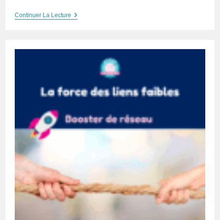
L’Art
Continuer La Lecture
De
La
Recommandation
–
Booster
N°3