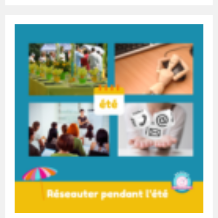
Réseau#25:
Evaluer
Ses
Actions
De
Networking