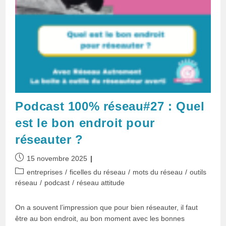
Podcast 100% réseau#27 : Quel
est le bon endroit pour
réseauter ?
Publication
15 novembre 2025
publiée :
Post
entreprises
/
ficelles du réseau
/
mots du réseau
/
outils
category:
réseau
/
podcast
/
réseau attitude
On a souvent l’impression que pour bien réseauter, il faut
être au bon endroit, au bon moment avec les bonnes