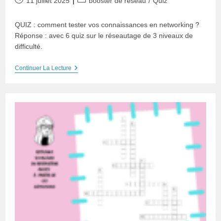
11 juillet 2025
booster de réseau
/
Quiz
publiée :
category:
QUIZ : comment tester vos connaissances en networking ?
Réponse : avec 6 quiz sur le réseautage de 3 niveaux de
difficulté.
QUIZ
Continuer La Lecture
:
Comment
Tester
Vos
Connaissances
En
Networking
?