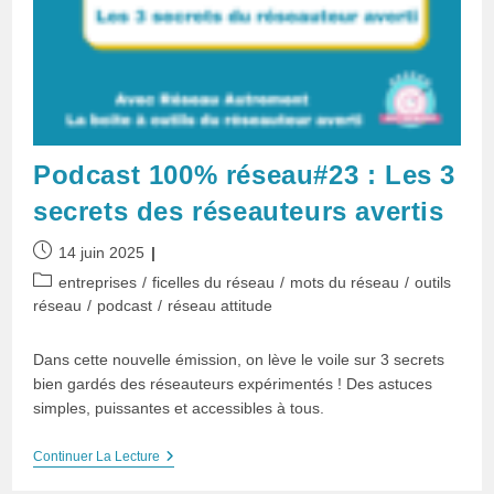
Podcast 100% réseau#23 : Les 3
secrets des réseauteurs avertis
Publication
14 juin 2025
publiée :
Post
entreprises
/
ficelles du réseau
/
mots du réseau
/
outils
category:
réseau
/
podcast
/
réseau attitude
Dans cette nouvelle émission, on lève le voile sur 3 secrets
bien gardés des réseauteurs expérimentés ! Des astuces
simples, puissantes et accessibles à tous.
Podcast
Continuer La Lecture
100%
Réseau#23