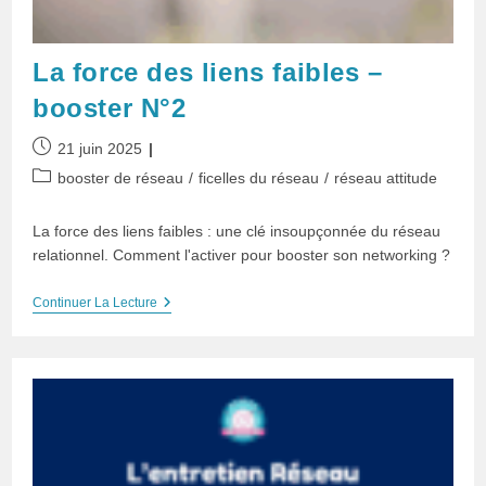
La force des liens faibles –
booster N°2
Publication
21 juin 2025
publiée :
Post
booster de réseau
/
ficelles du réseau
/
réseau attitude
category:
La force des liens faibles : une clé insoupçonnée du réseau
relationnel. Comment l'activer pour booster son networking ?
La
Continuer La Lecture
Force
Des
Liens
Faibles
–
Booster
N°2