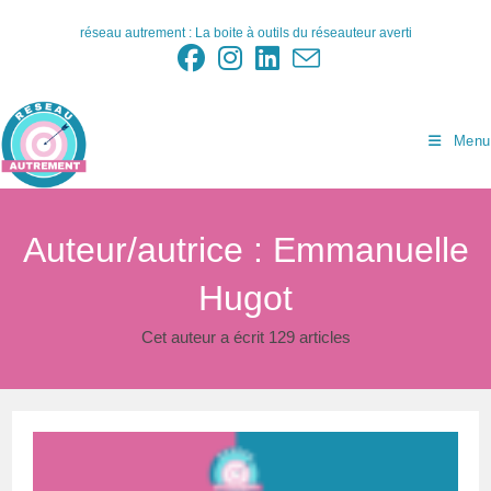
Skip
réseau autrement : La boite à outils du réseauteur averti
to
content
Menu
Auteur/autrice :
Emmanuelle
Hugot
Cet auteur a écrit 129 articles