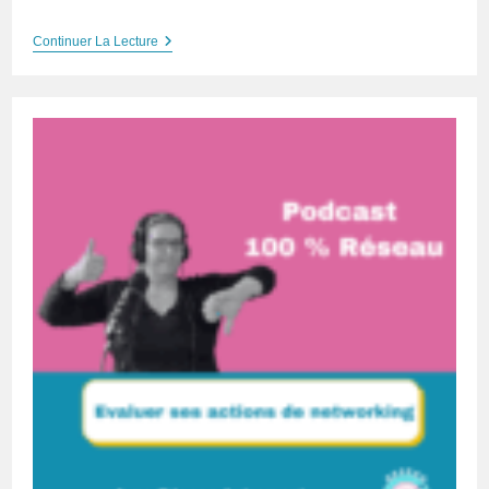
Podcast
Continuer La Lecture
100%
Réseau#26
:
Pourquoi
Le
Networking
Est
Un
Avantage
Concurrentiel
?