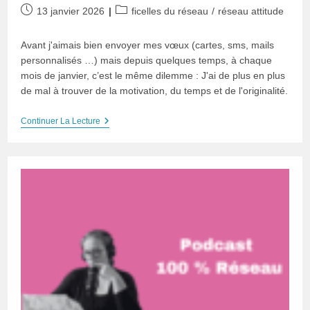
Publication
Post
13 janvier 2026
ficelles du réseau
/
réseau attitude
publiée :
category:
Avant j'aimais bien envoyer mes vœux (cartes, sms, mails
personnalisés …) mais depuis quelques temps, à chaque
mois de janvier, c’est le même dilemme : J'ai de plus en plus
de mal à trouver de la motivation, du temps et de l'originalité.
Envoyer
Continuer La Lecture
Ses
Vœux
:
Ange
Relationnel
Ou
Démon
Opportuniste
?