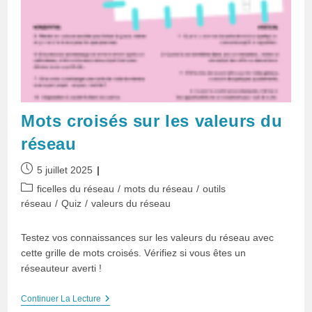
Mots croisés sur les valeurs du
réseau
Publication
5 juillet 2025
publiée :
Post
ficelles du réseau
/
mots du réseau
/
outils
category:
réseau
/
Quiz
/
valeurs du réseau
Testez vos connaissances sur les valeurs du réseau avec
cette grille de mots croisés. Vérifiez si vous êtes un
réseauteur averti !
Mots
Continuer La Lecture
Croisés