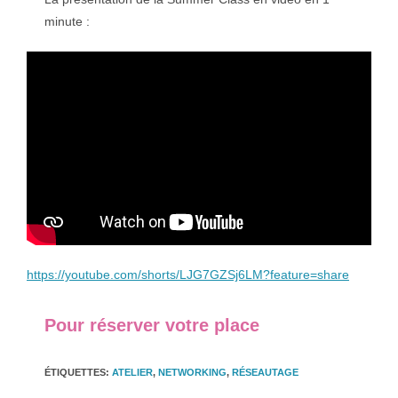
minute :
https://youtube.com/shorts/LJG7GZSj6LM?feature=share
Pour réserver votre place
ÉTIQUETTES
:
ATELIER
,
NETWORKING
,
RÉSEAUTAGE