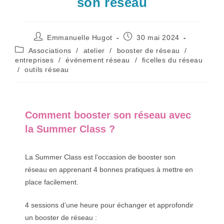
son réseau
Auteur/autrice
Publication
Emmanuelle Hugot
30 mai 2024
de
publiée :
Post
Associations
/
atelier
/
booster de réseau
/
la
category:
entreprises
/
événement réseau
/
ficelles du réseau
publication :
/
outils réseau
Comment booster son réseau avec
la Summer Class ?
La Summer Class est l’occasion de booster son
réseau en apprenant 4 bonnes pratiques à mettre en
place facilement.
4 sessions d’une heure pour échanger et approfondir
un booster de réseau :