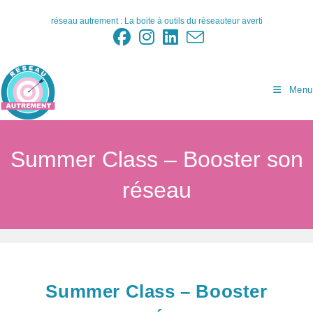
Skip
réseau autrement : La boite à outils du réseauteur averti
to
content
Menu
Summer Class – Booster son
réseau
Summer Class – Booster