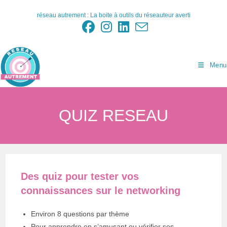
Skip
réseau autrement : La boite à outils du réseauteur averti
to
content
Menu
QUIZ RESEAU
Des quiz pour tester vos
connaissances sur le networking
Environ 8 questions par thème
Pour apprendre en s’amusant ou vérifier ses