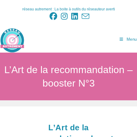
Skip
réseau autrement : La boite à outils du réseauteur averti
to
content
Menu
L’Art de la recommandation –
booster N°3
L’Art de la