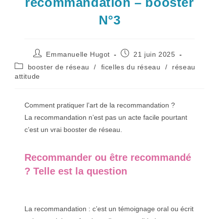
recommandation – booster
N°3
Auteur/autrice
Publication
Emmanuelle Hugot
21 juin 2025
de
publiée :
Post
booster de réseau
/
ficelles du réseau
/
réseau
la
category:
attitude
publication :
Comment pratiquer l’art de la recommandation ?
La recommandation n’est pas un acte facile pourtant
c’est un vrai booster de réseau.
Recommander ou être recommandé
? Telle est la question
La recommandation : c’est un témoignage oral ou écrit