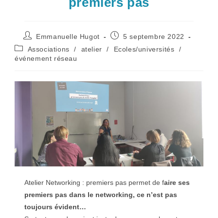
premiers pas
Auteur/autrice
Publication
Emmanuelle Hugot
5 septembre 2022
de
publiée :
Post
Associations
/
atelier
/
Ecoles/universités
/
la
category:
événement réseau
publication :
Atelier Networking : premiers pas permet de f
aire ses
premiers pas dans le networking, ce n’est pas
toujours évident…