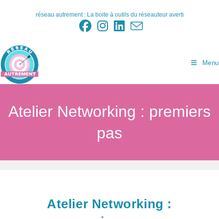
Skip
réseau autrement : La boite à outils du réseauteur averti
to
content
Menu
Atelier Networking : premiers
pas
Atelier Networking :